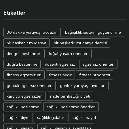
Etiketler
30 dakika yürüyüş faydaları
bağışıklık sistemi güçlendirme
bir başkadır mudanya
bir başkadır mudanya dergisi
dengeli beslenme
doğal yaşam önerileri
doğru beslenme
düzenli egzersiz
egzersiz önerileri
fitness egzersizleri
fitness nedir
fitness programı
günlük egzersiz önerileri
günlük yürüyüş faydaları
kardiyo egzersizleri
mide tembelliği diyeti
sağlıklı beslenme
sağlıklı beslenme önerileri
sağlıklı diyet
sağlıklı gıdalar
sağlıklı hayat
sağlıklı yaşam
sağlıklı yaşam alışkanlıkları