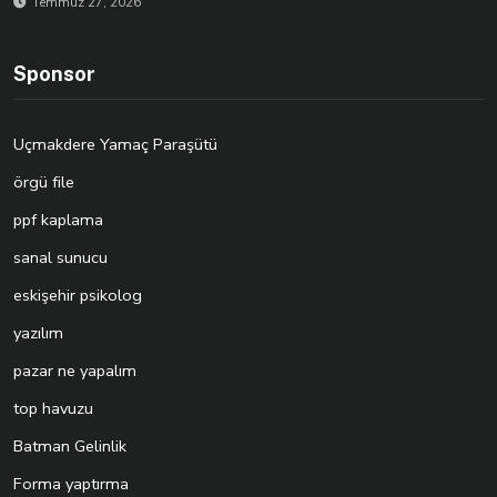
Temmuz 27, 2026
Sponsor
Uçmakdere Yamaç Paraşütü
örgü file
ppf kaplama
sanal sunucu
eskişehir psikolog
yazılım
pazar ne yapalım
top havuzu
Batman Gelinlik
Forma yaptırma