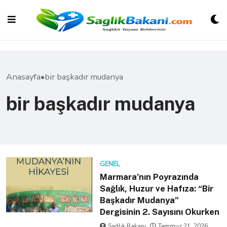
Skip
to
content
Anasayfa
•
bir başkadır mudanya
bir başkadır mudanya
GENEL
Marmara’nın Poyrazında
Sağlık, Huzur ve Hafıza: “Bir
Başkadır Mudanya”
Dergisinin 2. Sayısını Okurken
Sağlık Bakanı
Temmuz 21, 2026