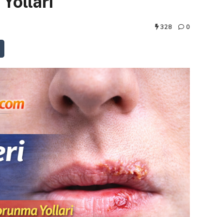
Yolları
328
0