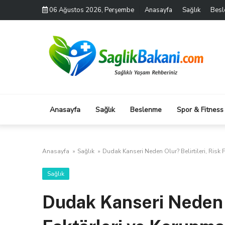
Skip
06 Ağustos 2026, Perşembe
Anasayfa
Sağlık
Bes
to
content
Anasayfa
Sağlık
Beslenme
Spor & Fitness
Anasayfa
»
Sağlık
»
Dudak Kanseri Neden Olur? Belirtileri, Risk 
Sağlık
Dudak Kanseri Neden Ol