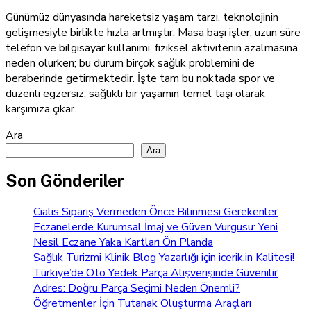
Günümüz dünyasında hareketsiz yaşam tarzı, teknolojinin
gelişmesiyle birlikte hızla artmıştır. Masa başı işler, uzun süre
telefon ve bilgisayar kullanımı, fiziksel aktivitenin azalmasına
neden olurken; bu durum birçok sağlık problemini de
beraberinde getirmektedir. İşte tam bu noktada spor ve
düzenli egzersiz, sağlıklı bir yaşamın temel taşı olarak
karşımıza çıkar.
Ara
Ara
Son Gönderiler
Cialis Sipariş Vermeden Önce Bilinmesi Gerekenler
Eczanelerde Kurumsal İmaj ve Güven Vurgusu: Yeni
Nesil Eczane Yaka Kartları Ön Planda
Sağlık Turizmi Klinik Blog Yazarlığı için icerik.in Kalitesi!
Türkiye’de Oto Yedek Parça Alışverişinde Güvenilir
Adres: Doğru Parça Seçimi Neden Önemli?
Öğretmenler İçin Tutanak Oluşturma Araçları