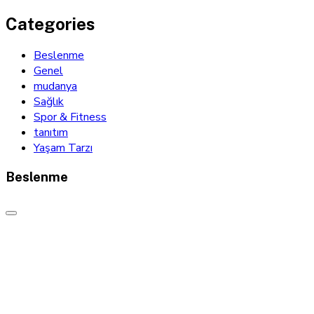
Categories
Beslenme
Genel
mudanya
Sağlık
Spor & Fitness
tanıtım
Yaşam Tarzı
Beslenme
Etiketler
bir başkadır
30 dakika yürüyüş faydaları
bağışıklık sistemi güçlendirme
mudanya
bir başkadır mudanya dergisi
dengeli
düzenli
beslenme
doğal yaşam önerileri
doğru beslenme