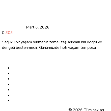
Sağlıklı Beslenme Dengeli Bir Diyet ile
Sağlıklı Bir Yaşam
Sağlık Bakanı
Mart 6, 2026
0
303
Sağlıklı bir yaşam sürmenin temel taşlarından biri doğru ve
dengeli beslenmedir. Günümüzde hızlı yaşam temposu,…
Kategoriler
Beslenme
Genel
mudanya
Sağlık
Spor & Fitness
tanıtım
Yaşam Tarzı
Bu site gücünü Zipweb.com.tr'den alır.
© 2026 Tüm hakları