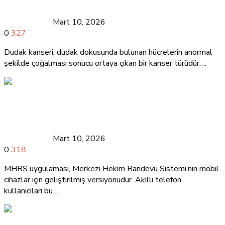
Sağlık Bakanı
Mart 10, 2026
0
327
Dudak kanseri, dudak dokusunda bulunan hücrelerin anormal
şekilde çoğalması sonucu ortaya çıkan bir kanser türüdür….
Genel
MHRS Uygulaması Nedir?
Sağlık Bakanı
Mart 10, 2026
0
318
MHRS uygulaması, Merkezi Hekim Randevu Sistemi’nin mobil
cihazlar için geliştirilmiş versiyonudur. Akıllı telefon
kullanıcıları bu…
Beslenme