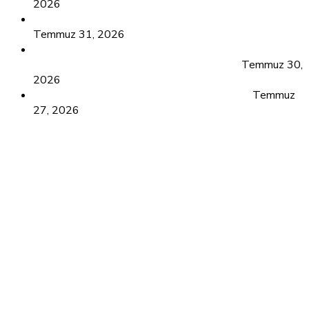
2026
Sağlık Turizmi Klinik Blog Yazarlığı için icerik.in Kalitesi!
Temmuz 31, 2026
Türkiye’de Oto Yedek Parça Alışverişinde Güvenilir
Adres: Doğru Parça Seçimi Neden Önemli?
Temmuz 30,
2026
Öğretmenler İçin Tutanak Oluşturma Araçları
Temmuz
27, 2026
Sponsor
Uçmakdere Yamaç Paraşütü
örgü file
ppf kaplama
sanal sunucu
eskişehir psikolog
yazılım