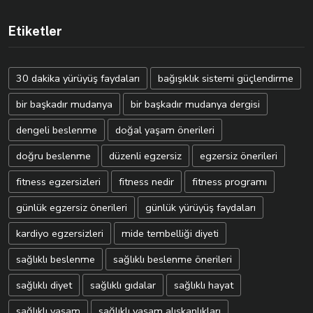
Etiketler
30 dakika yürüyüş faydaları
bağışıklık sistemi güçlendirme
bir başkadır mudanya
bir başkadır mudanya dergisi
dengeli beslenme
doğal yaşam önerileri
doğru beslenme
düzenli egzersiz
egzersiz önerileri
fitness egzersizleri
fitness nedir
fitness programı
günlük egzersiz önerileri
günlük yürüyüş faydaları
kardiyo egzersizleri
mide tembelliği diyeti
sağlıklı beslenme
sağlıklı beslenme önerileri
sağlıklı diyet
sağlıklı gıdalar
sağlıklı hayat
sağlıklı yaşam
sağlıklı yaşam alışkanlıkları