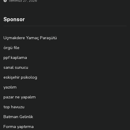
Temmuz 27, 2026
Sponsor
Uçmakdere Yamaç Paraşütü
örgü file
ppf kaplama
sanal sunucu
eskişehir psikolog
yazılım
pazar ne yapalım
top havuzu
Batman Gelinlik
Forma yaptırma