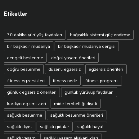
Etiketler
30 dakika yürüyüş faydaları
bağışıklık sistemi güçlendirme
bir başkadır mudanya
bir başkadır mudanya dergisi
dengeli beslenme
doğal yaşam önerileri
doğru beslenme
düzenli egzersiz
egzersiz önerileri
fitness egzersizleri
fitness nedir
fitness programı
günlük egzersiz önerileri
günlük yürüyüş faydaları
kardiyo egzersizleri
mide tembelliği diyeti
sağlıklı beslenme
sağlıklı beslenme önerileri
sağlıklı diyet
sağlıklı gıdalar
sağlıklı hayat
sağlıklı yaşam
sağlıklı yaşam alışkanlıkları