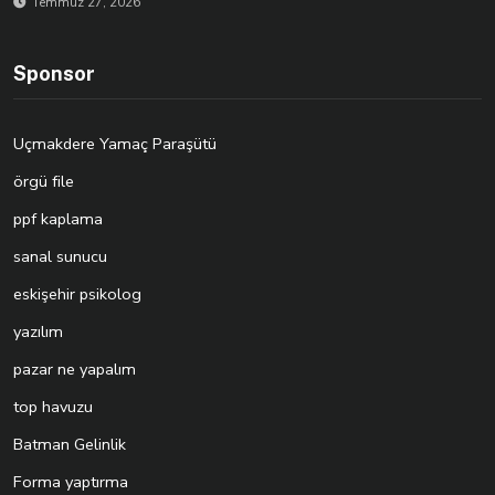
Temmuz 27, 2026
Sponsor
Uçmakdere Yamaç Paraşütü
örgü file
ppf kaplama
sanal sunucu
eskişehir psikolog
yazılım
pazar ne yapalım
top havuzu
Batman Gelinlik
Forma yaptırma