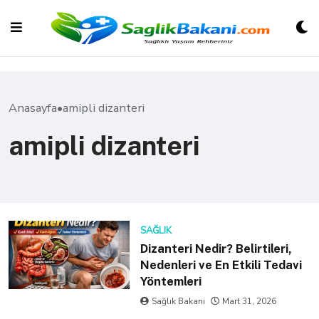
Skip
to
content
Anasayfa
•
amipli dizanteri
amipli dizanteri
SAĞLIK
Dizanteri Nedir? Belirtileri,
Nedenleri ve En Etkili Tedavi
Yöntemleri
Sağlık Bakanı
Mart 31, 2026