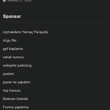
Temmuz 27, 2026
Sponsor
Uçmakdere Yamaç Paraşütü
örgü file
ppf kaplama
sanal sunucu
eskişehir psikolog
yazılım
pazar ne yapalım
top havuzu
Batman Gelinlik
Forma yaptırma