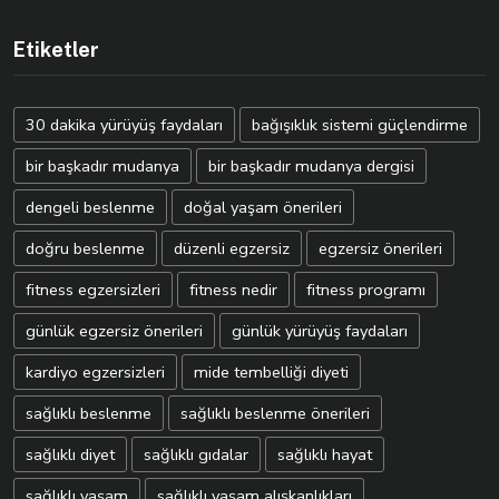
Etiketler
30 dakika yürüyüş faydaları
bağışıklık sistemi güçlendirme
bir başkadır mudanya
bir başkadır mudanya dergisi
dengeli beslenme
doğal yaşam önerileri
doğru beslenme
düzenli egzersiz
egzersiz önerileri
fitness egzersizleri
fitness nedir
fitness programı
günlük egzersiz önerileri
günlük yürüyüş faydaları
kardiyo egzersizleri
mide tembelliği diyeti
sağlıklı beslenme
sağlıklı beslenme önerileri
sağlıklı diyet
sağlıklı gıdalar
sağlıklı hayat
sağlıklı yaşam
sağlıklı yaşam alışkanlıkları